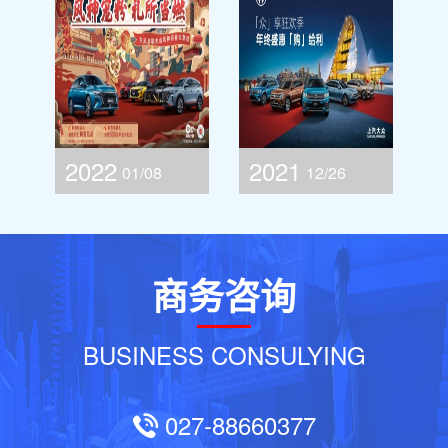
—东
门红 “捷”达抢十惠
际车展——雪佛兰
和爆单量
和爆
有显著提
有显
致第
——一汽大众捷达
升，业界
升，
好评不
好评
品牌华中大区新年
断。
断。
团购会
2020
2020
08/22
08/22
]享
2020.08.22“后'惠'无
2020.08.22“盛夏价
惠
期 豪礼无限”上汽大
到 感恩钜惠”上汽
商务咨询
襄阳
众车展政策延续周
大众襄阳联合团购
BUSINESS CONSULYING
大众
团购会
会
027-88660377