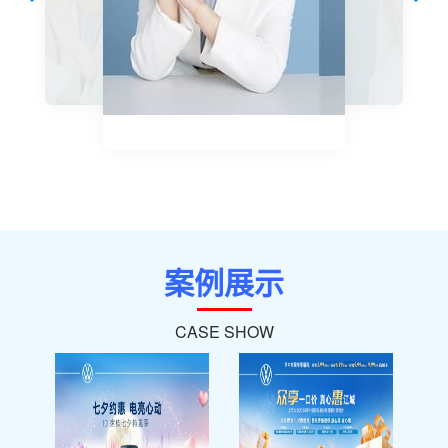
师，拥有
师，
执行老师
执行老师
执行老师
执行老师
车
12年汽车
12
行业从业
行业
经历，曾
经历
担任销售
担任
总监岗
总监
位，团购
位，
培训行业
培训
8年从业
8年
经历，参
经历
与组织指
与组
案例展示
导上百场
导上
团购活
团购
CASE SHOW
动，曾成
动，
功组织执
功组
行区域联
行区
合活动，
合活
并拥有武
并拥