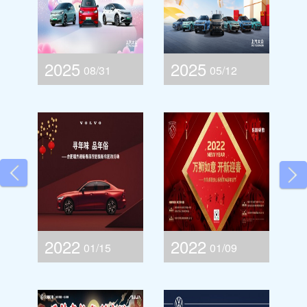
汉华中国
汉华
际车展的
际车
辅导经
辅导
验，合作
验，
2021
2021
12/26
09/19
品牌包括
品牌
高端品
高端
心惠
2021.12.26 「众」
2021.09.19一五一
牌：如沃
牌：
尔沃，林
尔沃
享狂欢季 年终盛惠
十放大招——南湖
肯等，合
肯等
「购」给利——上
标致金秋感恩盛惠
资品牌包
资品


括：上汽
括：
汽大众12月展厅钜
Previous
大众，别
大众
Ne
克，雪佛
克，
惠购车节
兰，一汽
兰，
2021
2020
01/23
11/29
大众等，
大众
活动效果
活动
狮如
2021.01.23新春开
2020.11.29广州国
明显，到
明显
店转换率
店转