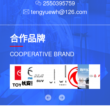
2550395759

tengyuewh@126.com
合作品牌
COOPERATIVE BRAND
Previous
Next