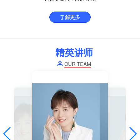
了解更多
精英讲师

OUR TEAM
师
杨老师
杨
杨
杨
杨
杨
执行老师
执行
老
老
老
老
汽车销售
汽车
培训行业
培训
师
师
师
师
金牌讲
金牌